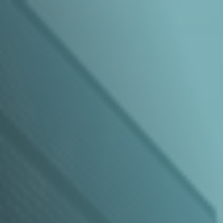
MEN
HOME
O ESCRITÓRIO
ATUAÇÃO
EQUIPE
RECONHECIMENTO
CONTEÚDO
TRABALHE CONOSCO
Contato