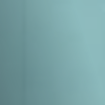
MEN
HOME
O ESCRITÓRIO
ATUAÇÃO
EQUIPE
RECONHECIMENTO
CONTEÚDO
TRABALHE CONOSCO
Contato